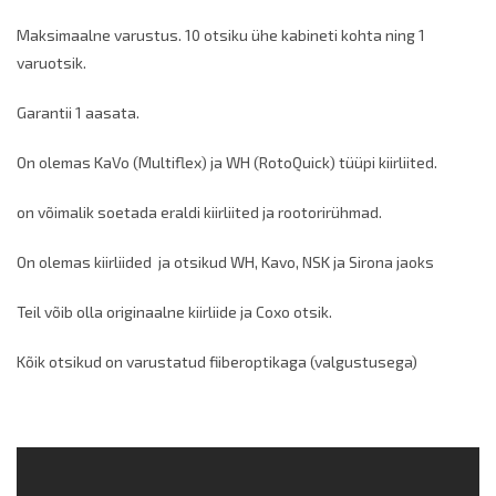
Maksimaalne varustus. 10 otsiku ühe kabineti kohta ning 1
varuotsik.
Garantii 1 aasata.
On olemas KaVo (Multiflex) ja WH (RotoQuick) tüüpi kiirliited.
on võimalik soetada eraldi kiirliited ja rootorirühmad.
On olemas kiirliided ja otsikud WH, Kavo, NSK ja Sirona jaoks
Teil võib olla originaalne kiirliide ja Coxo otsik.
Kõik otsikud on varustatud fiiberoptikaga (valgustusega)