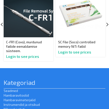
C-FR1 (Coxo), murdunud
SC File (Soco) controlled
failide eemaldamise
memory NiTi failid
süsteem.
Login to see prices
Login to see prices
Kategoriad
Seadmed
Hambaravitoolid
Hambaravimaterjalid
Instrumendid ja otsikud