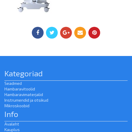
Kategoriad
Seadmed
Hambaravitoolid
Hambaravimaterjalid
Instrumendid ja otsikud
Mikroskoobid
Info
Avaleht
Kauplus