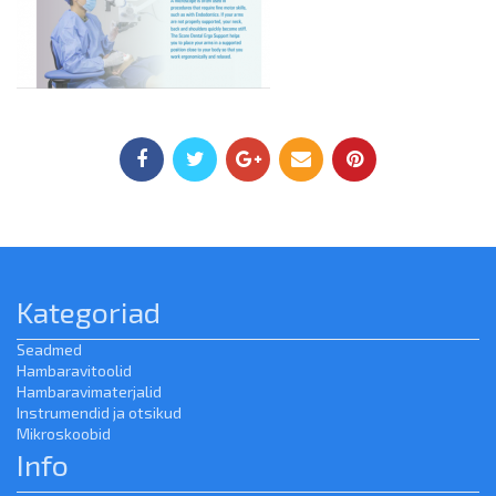
Kategoriad
Seadmed
Hambaravitoolid
Hambaravimaterjalid
Instrumendid ja otsikud
Mikroskoobid
Info