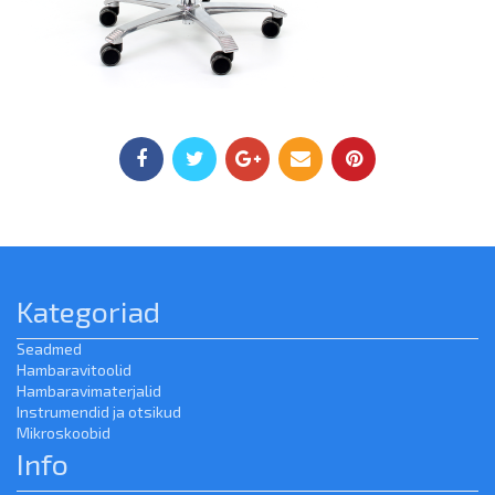
Kategoriad
Seadmed
Hambaravitoolid
Hambaravimaterjalid
Instrumendid ja otsikud
Mikroskoobid
Info