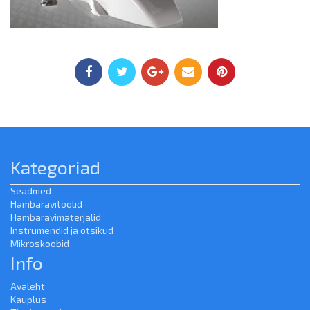
Kategoriad
Seadmed
Hambaravitoolid
Hambaravimaterjalid
Instrumendid ja otsikud
Mikroskoobid
Info
Avaleht
Kauplus