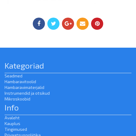
Kategoriad
Seadmed
Hambaravitoolid
Hambaravimaterjalid
Instrumendid ja otsikud
Mikroskoobid
Info
Avaleht
Kauplus
Tingimused
Privaatsuspoliitika