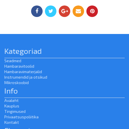
Kategoriad
Seadmed
Hambaravitoolid
Hambaravimaterjalid
Instrumendid ja otsikud
Mikroskoobid
Info
Avaleht
Kauplus
Tingimused
Privaatsuspoliitika
Kontakt