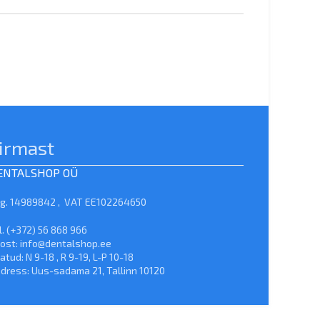
irmast
ENTALSHOP OÜ
g. 14989842 , VAT EE102264650
l. (+372) 56 868 966
ost: info@dentalshop.ee
atud: N 9-18 , R 9-19, L-P 10-18
dress: Uus-sadama 21, Tallinn 10120