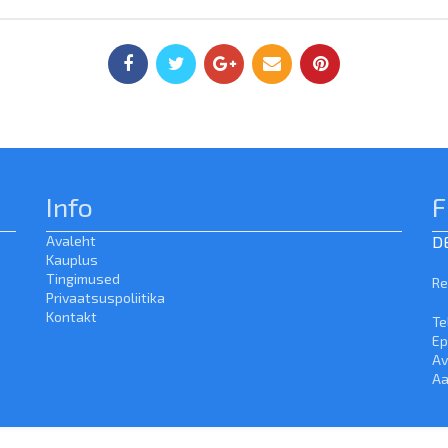
Info
F
Avaleht
D
Kauplus
Tingimused
Re
Privaatsuspoliitika
Kontakt
Te
Ep
Av
Aa