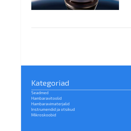
Kategoriad
Seadmed
Hambaravitoolid
Hambaravimaterjalid
Instrumendid ja otsikud
Mikroskoobid