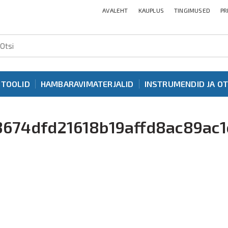
AVALEHT
KAUPLUS
TINGIMUSED
PR
ITOOLID
HAMBARAVIMATERJALID
INSTRUMENDID JA O
3674dfd21618b19affd8ac89ac1