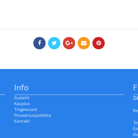
Info
F
Avaleht
D
Kauplus
Tingimused
Re
Privaatsuspoliitika
Kontakt
Te
Ep
Av