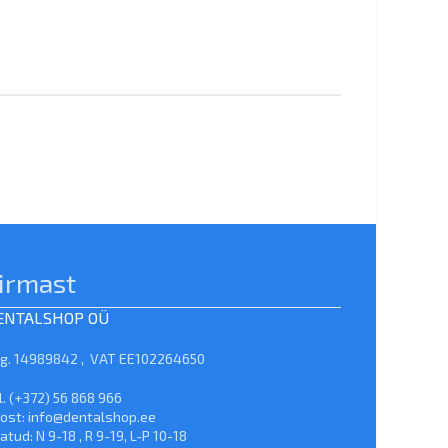
irmast
ENTALSHOP OÜ
g. 14989842 , VAT EE102264650
l. (+372) 56 868 966
ost: info@dentalshop.ee
atud: N 9-18 , R 9-19, L-P 10-18