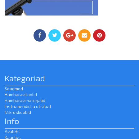
Kategoriad
Seadmed
Hambaravitoolid
Hambaravimaterjalid
Instrumendid ja otsikud
Mikroskoobid
Info
Avaleht
Kauplus