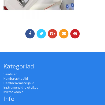
Kategoriad
Seadmed
Hambaravitoolid
Hambaravimaterjalid
Instrumendid ja otsikud
Mikroskoobid
Info