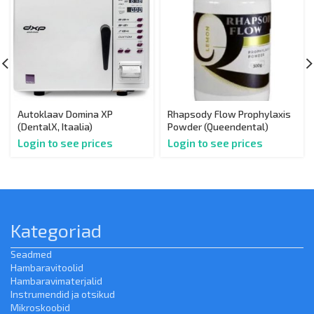
Autoklaav Domina XP
Rhapsody Flow Prophylaxis
(DentalX, Itaalia)
Powder (Queendental)
Login to see prices
Login to see prices
Kategoriad
Seadmed
Hambaravitoolid
Hambaravimaterjalid
Instrumendid ja otsikud
Mikroskoobid