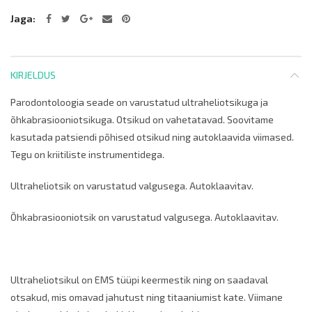
Jaga
KIRJELDUS
Parodontoloogia seade on varustatud ultraheliotsikuga ja
õhkabrasiooniotsikuga. Otsikud on vahetatavad. Soovitame
kasutada patsiendi põhised otsikud ning autoklaavida viimased.
Tegu on kriitiliste instrumentidega.
Ultraheliotsik on varustatud valgusega. Autoklaavitav.
Õhkabrasiooniotsik on varustatud valgusega. Autoklaavitav.
Ultraheliotsikul on EMS tüüpi keermestik ning on saadaval
otsakud, mis omavad jahutust ning titaaniumist kate. Viimane