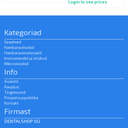
Login to see prices
Kategoriad
Seadmed
Hambaravitoolid
Hambaravimaterjalid
Instrumendid ja otsikud
Mikroskoobid
Info
Avaleht
Kauplus
Tingimused
Privaatsuspoliitika
Kontakt
Firmast
DENTALSHOP OÜ