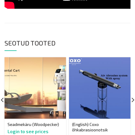
SEOTUD TOOTED
Seadmekäru (Woodpecker)
(English) Coxo
õhkabrasioonotsik
Login to see prices