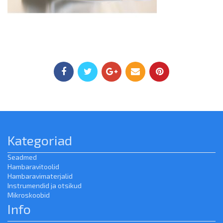
Kategoriad
Seadmed
Hambaravitoolid
Hambaravimaterjalid
Instrumendid ja otsikud
Mikroskoobid
Info