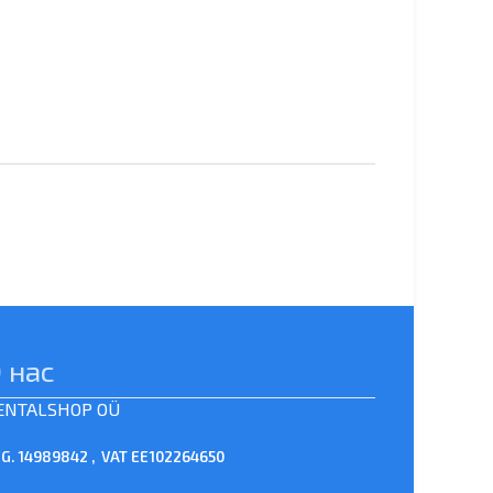
 нас
ENTALSHOP OÜ
G. 14989842 , VAT EE102264650