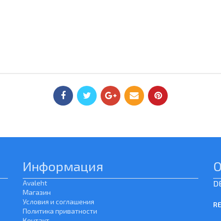
Информация
О
Avaleht
D
Магазин
Условия и соглашения
RE
Политика приватности
Контакт