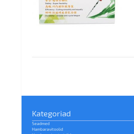
Kategoriad
Seadmed
Hambaravitoolid