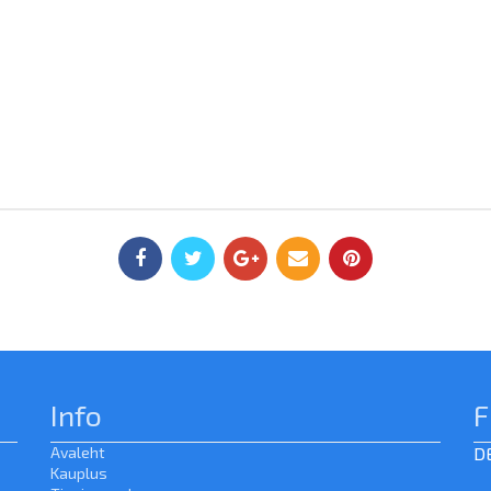
Info
F
Avaleht
D
Kauplus